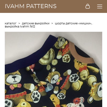
IVAHM PATTERNS
каталог
>
детские выкройки
>
шорты детские «мишки»,
выкройка ivаhm №12