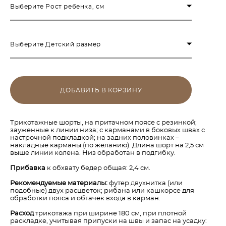
Выберите Рост ребенка, см
Выберите Детский размер
ДОБАВИТЬ В КОРЗИНУ
Трикотажные шорты, на притачном поясе с резинкой;
зауженные к линии низа; с карманами в боковых швах с
настрочной подкладкой; на задних половинках –
накладные карманы (по желанию). Длина шорт на 2,5 см
выше линии колена. Низ обработан в подгибку.
Прибавка
к обхвату бедер общая: 2,4 см.
Рекомендуемые материалы:
футер двухнитка (или
подобные) двух расцветок; рибана или кашкорсе для
обработки пояса и обтачек входа в карман.
Расход
трикотажа при ширине 180 см, при плотной
раскладке, учитывая припуски на швы и запас на усадку: