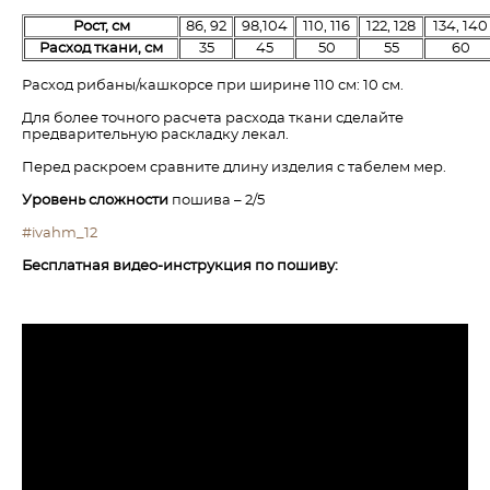
Рост, см
86, 92
98,104
110, 116
122, 128
134, 140
Расход ткани, см
35
45
50
55
60
Расход рибаны/кашкорсе при ширине 110 см: 10 см.
Для более точного расчета расхода ткани сделайте
предварительную раскладку лекал.
Перед раскроем сравните длину изделия с табелем мер.
Уровень сложности
пошива – 2/5
#ivahm_12
Бесплатная видео-инструкция по пошиву: