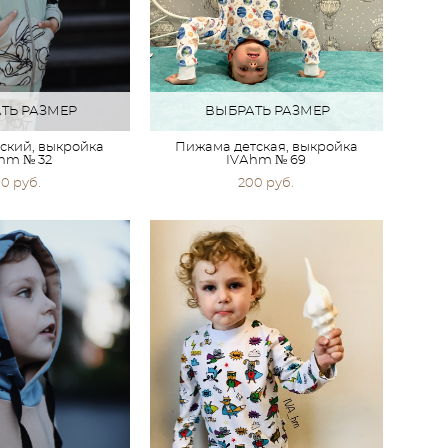
ТЬ РАЗМЕР
ВЫБРАТЬ РАЗМЕР
ский, выкройка
Пижама детская, выкройка
hm № 32
IVАhm № 69
0 pуб.
200 pуб.