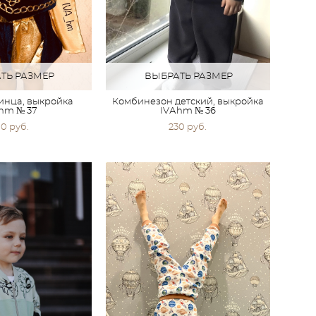
ТЬ РАЗМЕР
ВЫБРАТЬ РАЗМЕР
инца, выкройка
Комбинезон детский, выкройка
hm № 37
IVАhm № 36
0 pуб.
230 pуб.