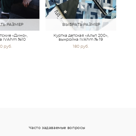
ТЬ РАЗМЕР
ВЫБРАТЬ РАЗМЕР
тские «Дино»,
Куртка детская «Альп 200»,
а IVАhm №10
выкройка IVАhm № 19
0 pуб.
180 pуб.
Часто задаваемые вопросы