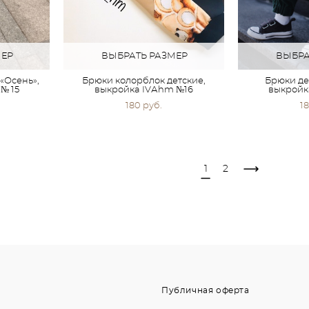
МЕР
ВЫБРАТЬ РАЗМЕР
ВЫБРА
«Осень»,
Брюки колорблок детские,
Брюки де
№ 15
выкройка IVАhm №16
выкройк
180 pуб.
18
1
2
Публичная оферта