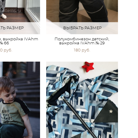
ТЬ РАЗМЕР
ВЫБРАТЬ РАЗМЕР
е, выкройка IVАhm
Полукомбинезон детский,
№ 66
выкройка IVАhm № 29
0 pуб.
180 pуб.