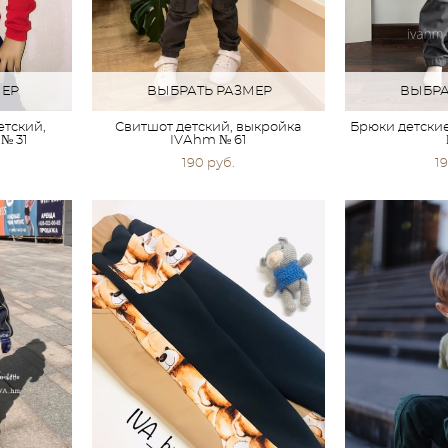
МЕР
ВЫБРАТЬ РАЗМЕР
ВЫБРА
етский,
Свитшот детский, выкройка
Брюки детски
№ 31
IVАhm № 61
190 pуб.
19