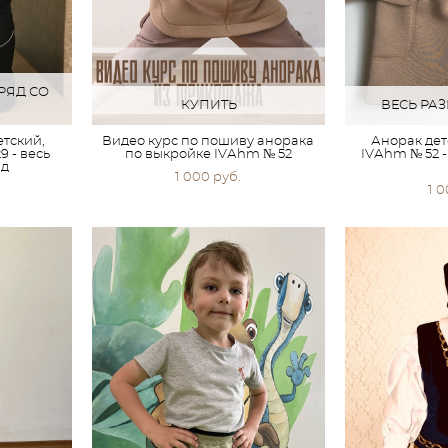
РЯД СО
КУПИТЬ
ВЕСЬ РА
тский,
Видео курс по пошиву анорака
Анорак дет
 - весь
по выкройке IVАhm № 52
IVАhm № 52 
яд
1 000 pуб.
1 