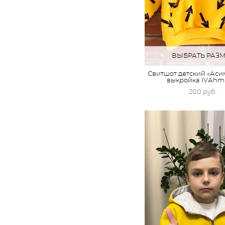
ВЫБРАТЬ РАЗ
Свитшот детский «Аси
выкройка IVАhm
200 pуб.