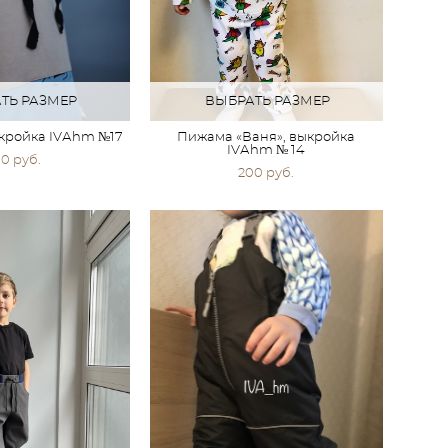
ТЬ РАЗМЕР
ВЫБРАТЬ РАЗМЕР
ыкройка IVАhm №17
Пижама «Ваня», выкройка
IVАhm № 14
0 pуб.
200 pуб.