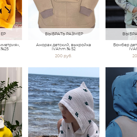
МЕР
ВЫБРАТЬ РАЗМЕР
ВЫБРА
мметрия»,
Анорак детский, выкройка
Бомбер дет
 №25
IVАhm № 52
IVА
200 pуб.
20