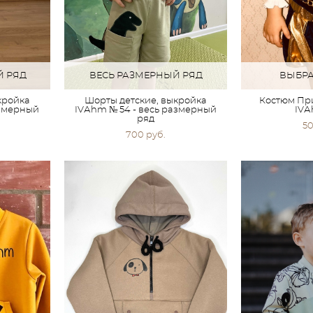
Й РЯД
ВЕСЬ РАЗМЕРНЫЙ РЯД
ВЫБРА
кройка
Шорты детские, выкройка
Костюм Пр
азмерный
IVАhm № 54 - весь размерный
IVА
ряд
50
700 pуб.