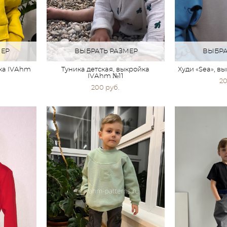
МЕР
ВЫБРАТЬ РАЗМЕР
ВЫБРА
йка IVАhm
Туника детская, выкройка
Худи «Sea», в
IVАhm №11
20
200 pуб.