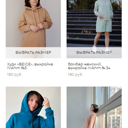
ВЫБРАТЬ РАЗМЕР
ВЫБРАТЬ РАЗМЕР
Худи «BEIGE», выкройка
Бомбер женский,
IVАhm №3
выкройка IVАhm № 34
180 pуб.
180 pуб.