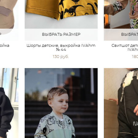
Р
ВЫБРАТЬ РАЗМЕР
ВЫБРАТ
ройка
Шорты детские, выкройка IVАhm
Свитшот дет
№ 44
IVАh
130 pуб.
18