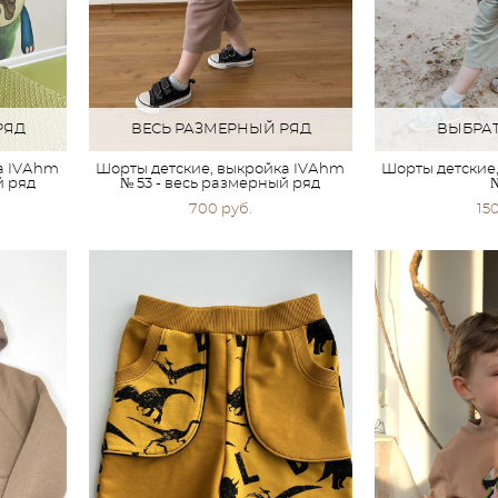
РЯД
ВЕСЬ РАЗМЕРНЫЙ РЯД
ВЫБРАТ
а IVАhm
Шорты детские, выкройка IVАhm
Шорты детские
й ряд
№ 53 - весь размерный ряд
№
700 pуб.
15