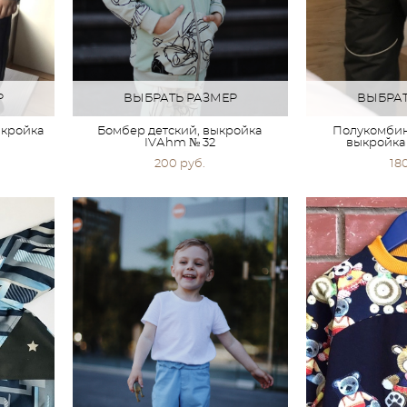
Р
ВЫБРАТЬ РАЗМЕР
ВЫБРАТ
ыкройка
Бомбер детский, выкройка
Полукомбин
IVАhm № 32
выкройка
200 pуб.
18