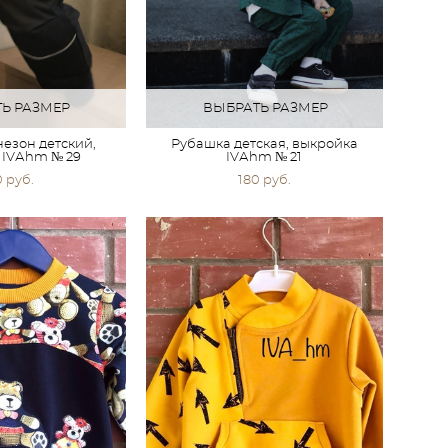
Ь РАЗМЕР
ВЫБРАТЬ РАЗМЕР
езон детский,
Рубашка детская, выкройка
 IVАhm № 29
IVАhm № 21
0 pуб.
180 pуб.