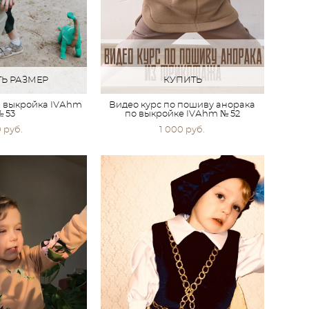
Ь РАЗМЕР
КУПИТЬ
, выкройка IVАhm
Видео курс по пошиву анорака
 53
по выкройке IVАhm № 52
0 pуб.
1 000 pуб.