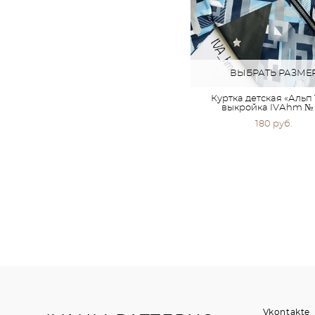
ВЫБРАТЬ РАЗМЕ
Куртка детская «Альп 
выкройка IVАhm № 
180 pуб.
Vkontakte