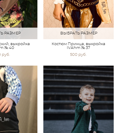
Ь РАЗМЕР
ВЫБРАТЬ РАЗМЕР
ский, выкройка
Костюм Принца, выкройка
m № 40
IVАhm № 37
0 pуб.
500 pуб.