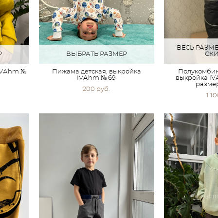
ВЕСЬ РАЗМ
Р
ВЫБРАТЬ РАЗМЕР
СК
 IVАhm №
Пижама детская, выкройка
Полукомбин
IVАhm № 69
выкройка IVА
разме
200 pуб.
1 1