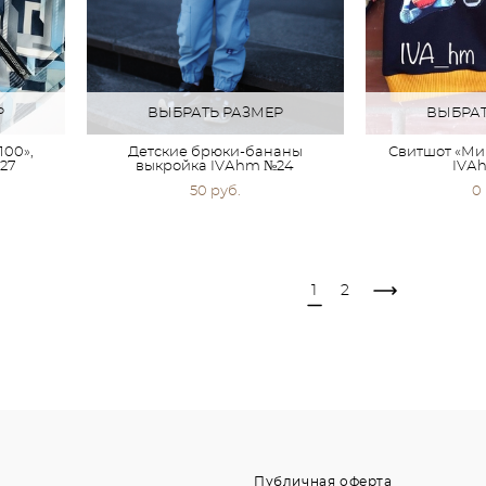
Р
ВЫБРАТЬ РАЗМЕР
ВЫБРАТ
100»,
Детские брюки-бананы
Свитшот «Ми
27
выкройка IVАhm №24
IVА
50 pуб.
0
1
2
Публичная оферта