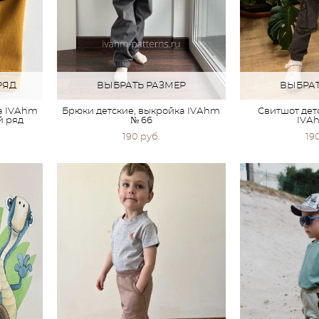
РЯД
ВЫБРАТЬ РАЗМЕР
ВЫБРАТ
а IVАhm
Брюки детские, выкройка IVАhm
Свитшот дет
й ряд
№ 66
IVАh
190 pуб.
19