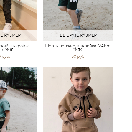
Ь РАЗМЕР
ВЫБРАТЬ РАЗМЕР
ский, выкройка
Шорты детские, выкройка IVАhm
m № 61
№ 54
0 pуб.
150 pуб.