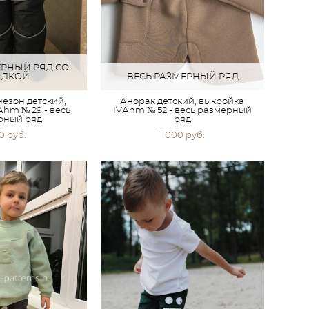
ЕРНЫЙ РЯД СО
ИДКОЙ
ВЕСЬ РАЗМЕРНЫЙ РЯД
езон детский,
Анорак детский, выкройка
hm № 29 - весь
IVАhm № 52 - весь размерный
рный ряд
ряд
00 pуб.
1 000 pуб.