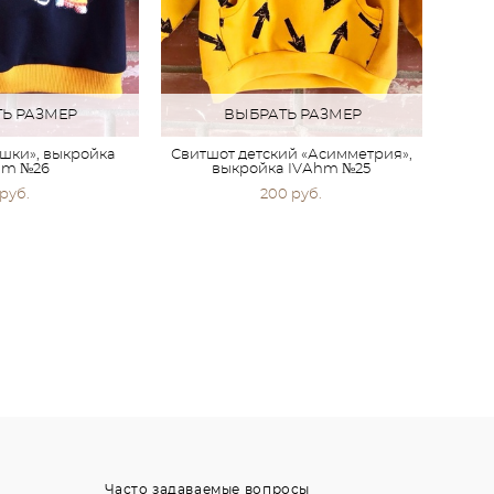
Ь РАЗМЕР
ВЫБРАТЬ РАЗМЕР
шки», выкройка
Свитшот детский «Асимметрия»,
hm №26
выкройка IVАhm №25
 pуб.
200 pуб.
Часто задаваемые вопросы