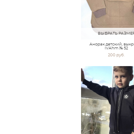
ВЫБРАТЬ РАЗМЕ
Анорак детский, вык
IVАhm № 52
200 pуб.